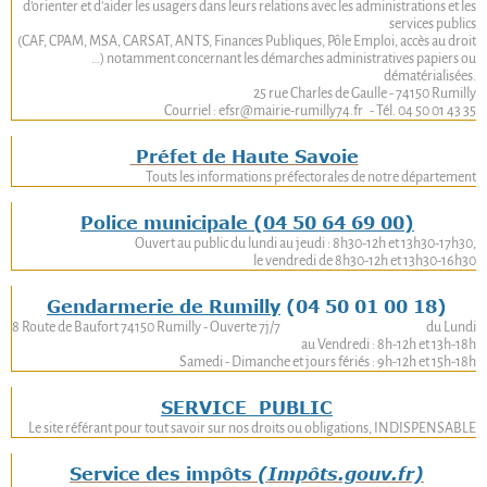
d’orienter et d’aider les usagers dans leurs relations avec les administrations et les
services publics
(CAF, CPAM, MSA, CARSAT, ANTS, Finances Publiques, Pôle Emploi, accès au droit
…) notamment concernant les démarches administratives papiers ou
dématérialisées.
25 rue Charles de Gaulle - 74150 Rumilly
Courriel : efsr@mairie-rumilly74.fr - Tél. 04 50 01 43 35
Préfet de Haute Savoie
Touts les informations préfectorales de notre département
Police municipale
(04 50 64 69 00)
Ouvert au public du lundi au jeudi : 8h30-12h et 13h30-17h30,
le vendredi de 8h30-12h et 13h30-16h30
Gendarmerie de Rumilly
(04 50 01 00 18)
8 Route de Baufort 74150 Rumilly - Ouverte 7j/7 du Lundi
au Vendredi : 8h-12h et 13h-18h
Samedi - Dimanche et jours fériés : 9h-12h et 15h-18h
SERVICE_PUBLIC
Le site référant pour tout savoir sur nos droits ou obligations, INDISPENSABLE
Service des impôts
(Impôts.gouv.fr)