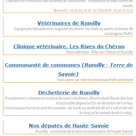
Guérison et Promotion des victimes de l'alcoolisme - Prévention et lutte contre les
causes
Bernard V : 04.50.69.74.06. ou Gérard M : 06.95.03.12.52
Vétérinaires de Rumilly
Equipe pluridisciplinaire, soignant les chiens, les chats ou autres animaux de
compagnie (NAC)
Clinique vétérinaire, Les Rives du Chéran
Deux adresses : Alby sur Chéran et Rumilly
Communauté de communes
(Rumilly - Terre de
Savoie)
Tout savoir sur notre communauté de commune
Déchetterie de Rumilly
A seulement 7 minutes en voiture de notre résidence, elle est située Route des bois
et accessible depuis la D31 en direction de Lornay
Les nouveaux horaires sont les suivants : du lundi au vendredi de 9h à 12h et de 14h
à 17h45 et le samedi de 9h à 17h45.
Nos députés de Haute-Savoie
Rumilly : commune de la 1ère circonscription de Haute-Savoie