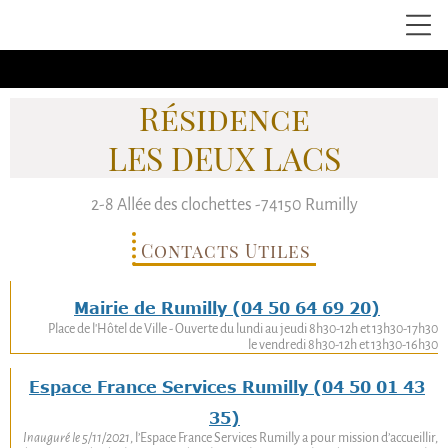
Résidence
LES DEUX LACS
2-8
Allée des clochettes
-74150
Rumilly
Contacts Utiles
Mairie de
Rumilly
(04 50 64 69 20)
Place de l'Hôtel de Ville - Ouverte du lundi au jeudi 8h30-12h et 13h30-17h30
le vendredi 8h30-12h et 13h30-16h30
Espace France Services Rumilly
(04 50 01 43
35)
Inauguré le 5/11/2021
, l’Espace France Services Rumilly a pour mission d’accueillir,